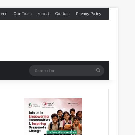
ome
Our Team
About
Contact
Privacy Policy
Search
for