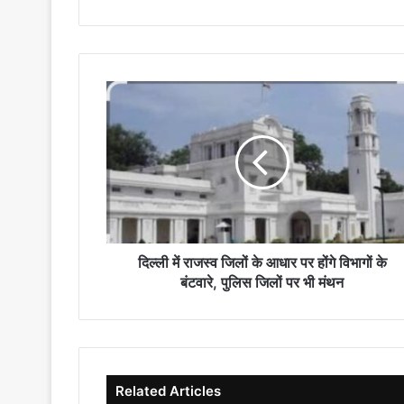
दिल्ली
में
राजस्व
जिलों
के
आधार
पर
होंगे
विभागों
के
दिल्ली में राजस्व जिलों के आधार पर होंगे विभागों के
बंटवारे,
बंटवारे, पुलिस जिलों पर भी मंथन
पुलिस
जिलों
पर
भी
मंथन
Related Articles