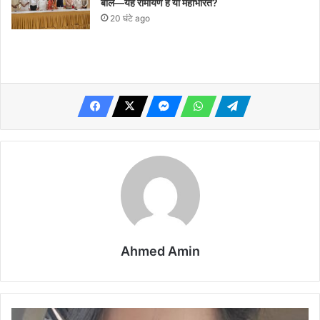
बोले—यह रामायण है या महाभारत?
20 घंटे ago
Ahmed Amin
बुलबुल