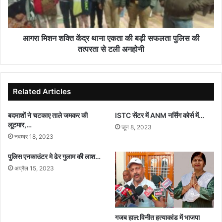
की
बड़ी
सफलता
पुलिस
आगरा मिशन शक्ति केंद्र थाना एकता की बड़ी सफलता पुलिस की
की
तत्परता से टली अनहोनी
तत्परता
से
टली
अनहोनी
Related Articles
बदमाशों ने चटकाए ताले जमकर की
ISTC सेंटर में ANM नर्सिंग कोर्स में…
लूटमार,…
जून 8, 2023
नवम्बर 18, 2023
पुलिस एनकाउंटर मे ढेर गुलाम की लाश…
अप्रैल 15, 2023
गजब हाल:विनीत हत्याकांड में भाजपा