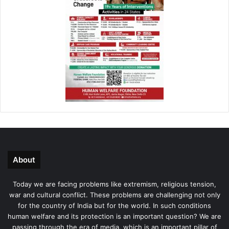
About
Today we are facing problems like extremism, religious tension,
war and cultural conflict. These problems are challenging not only
for the country of India but for the world. In such conditions
human welfare and its protection is an important question? We are
passing through the era of media, which is an important pillar of