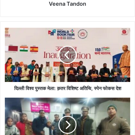
Veena Tandon
दिल्ली
विश्व
पुस्तक
मेला:
क़तर
विशिष्ट
अतिथि,
स्पेन
फोकस
देश
दिल्ली विश्व पुस्तक मेला: क़तर विशिष्ट अतिथि, स्पेन फोकस देश
आगरा
मिशन
शक्ति
केंद्र
थाना
एकता