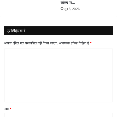
सांसद पर…
जून 8, 2026
प्रातिक्रिया दे
आपका ईमेल पता प्रकाशित नहीं किया जाएगा.
आवश्यक फ़ील्ड चिह्नित हैं
*
टि
प्प
णी
*
नाम
*