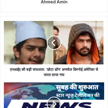
Ahmed Amin
एनआईए
की
बड़ी
सफलता:
‘छोटा
डॉन’
अनमोल
बिश्नोई
अमेरिका
से
एनआईए की बड़ी सफलता: ‘छोटा डॉन’ अनमोल बिश्नोई अमेरिका से
भारत
भारत लाया गया
लाया
गया
गुरुवार,
20
नवम्बर
2025
के