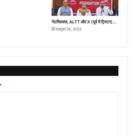
के
नाम
सौंपा
नेटफ्लिक्स, ALTT और X (पूर्व में ट्विटर)…
ज्ञापन
अक्टूबर 26, 2024
बी
एस
बेदी
जी
के
नेतृत्व
में
*