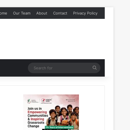
ome
Our Team
About
Contact
Privacy Policy
Search
for