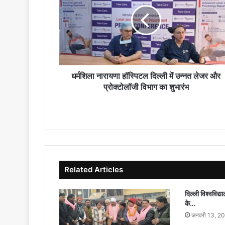
हॉस्पिटल
दिल्ली
में
उन्नत
लेजर
और
प्रोक्टोलॉजी
विभाग
धर्मशिला नारायणा हॉस्पिटल दिल्ली में उन्नत लेजर और
का
प्रोक्टोलॉजी विभाग का शुभारंभ
शुभारंभ
Related Articles
दिल्ली विश्वविद्या
के…
जनवरी 13, 2