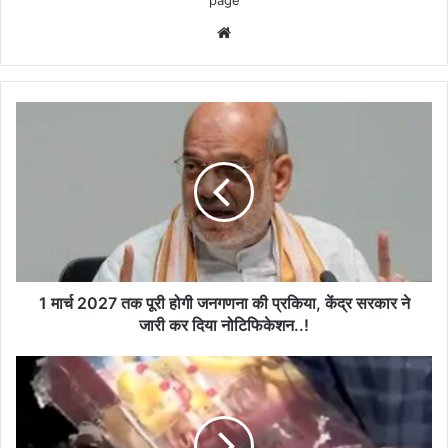
page
Website
1
मार्च
2027
तक
पूरी
होगी
जनगणना
की
प्रकिया,
केंद्र
1 मार्च 2027 तक पूरी होगी जनगणना की प्रकिया, केंद्र सरकार ने
सरकार
जारी कर दिया नोटिफिकेशन..!
ने
जारी
अहमदाबाद
कर
हादसा
दिया
में
नोटिफिकेशन..!
मलवे