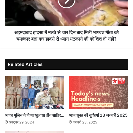
से
चार
दिन
बाद
मिली
भागवत
अहमदाबाद हादसा में मलवे से चार दिन बाद मिली भागवत गीता को
गीता
चमत्कार बता कर हादसे से ध्यान भटकाने की कोशिश तो नहीं?
को
चमत्कार
बता
कर
Related Articles
हादसे
से
ध्यान
भटकाने
की
कोशिश
तो
नहीं?
आगरा पुलिस ने किया खुलासा तीन शातिर…
आज सुबह की सुर्खियाँ 23 जनवरी 2025
अक्टूबर 29, 2024
जनवरी 23, 2025