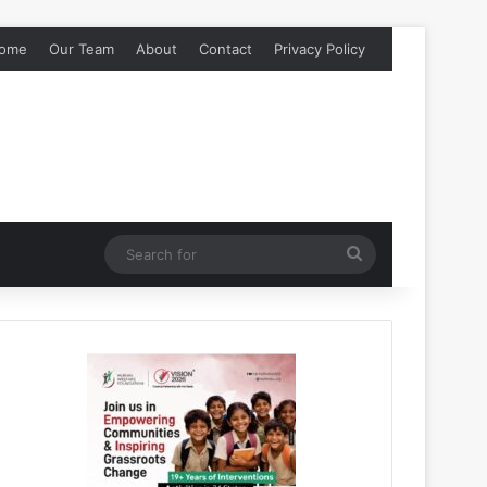
ome
Our Team
About
Contact
Privacy Policy
Search
for