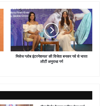
मिसेज
ग्लोब
इंटरनेशनल'
की
विजेता
बनकर
गर्व
से
भारत
लौटीं
मिसेज ग्लोब इंटरनेशनल' की विजेता बनकर गर्व से भारत
अनुराधा
लौटीं अनुराधा गर्ग
गर्ग