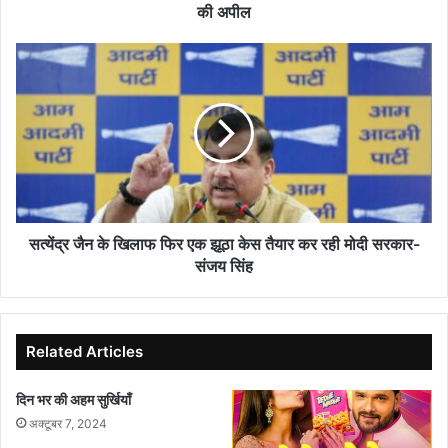
बनाए
की अपील
रखने
की
सत्येंद्र
अपील
जैन
के
खिलाफ
फिर
एक
झूठा
केस
तैयार
कर
सत्येंद्र जैन के खिलाफ फिर एक झूठा केस तैयार कर रही मोदी सरकार-
रही
संजय सिंह
मोदी
सरकार-
संजय
सिंह
Related Articles
दिन भर की अहम सुर्खियाँ
अक्टूबर 7, 2024