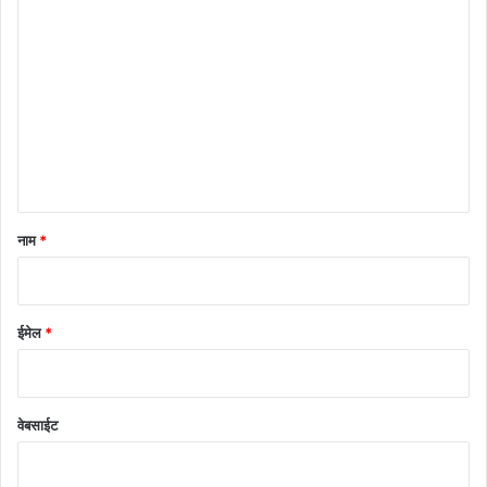
टि
प्प
णी
*
नाम
*
ईमेल
*
वेबसाईट