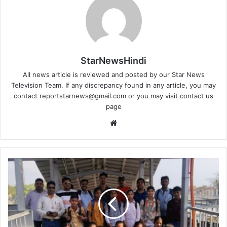
StarNewsHindi
All news article is reviewed and posted by our Star News
Television Team. If any discrepancy found in any article, you may
contact
reportstarnews@gmail.com
or you may visit
contact us
page
Website
यूपी:राज्य
स्तरीय
प्रतियोगिता
के
लिए
सुल्तानपुर
से