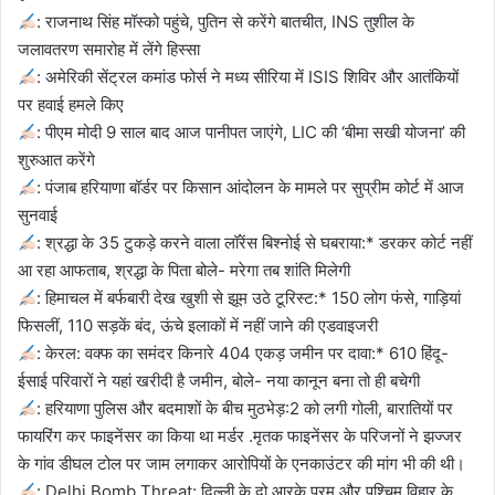
: राजनाथ सिंह मॉस्को पहुंचे, पुतिन से करेंगे बातचीत, INS तुशील के
जलावतरण समारोह में लेंगे हिस्सा
: अमेरिकी सेंट्रल कमांड फोर्स ने मध्य सीरिया में ISIS शिविर और आतंकियों
पर हवाई हमले किए
: पीएम मोदी 9 साल बाद आज पानीपत जाएंगे, LIC की ‘बीमा सखी योजना’ की
शुरुआत करेंगे
: पंजाब हरियाणा बॉर्डर पर किसान आंदोलन के मामले पर सुप्रीम कोर्ट में आज
सुनवाई
: श्रद्धा के 35 टुकड़े करने वाला लॉरेंस बिश्नोई से घबराया:* डरकर कोर्ट नहीं
आ रहा आफताब, श्रद्धा के पिता बोले- मरेगा तब शांति मिलेगी
: हिमाचल में बर्फबारी देख खुशी से झूम उठे टूरिस्ट:* 150 लोग फंसे, गाड़ियां
फिसलीं, 110 सड़कें बंद, ऊंचे इलाकों में नहीं जाने की एडवाइजरी
: केरल: वक्फ का समंदर किनारे 404 एकड़ जमीन पर दावा:* 610 हिंदू-
ईसाई परिवारों ने यहां खरीदी है जमीन, बोले- नया कानून बना तो ही बचेगी
: हरियाणा पुलिस और बदमाशों के बीच मुठभेड़:2 को लगी गोली, बारातियों पर
फायरिंग कर फाइनेंसर का किया था मर्डर .मृतक फाइनेंसर के परिजनों ने झज्जर
के गांव डीघल टोल पर जाम लगाकर आरोपियों के एनकाउंटर की मांग भी की थी।
: Delhi Bomb Threat: दिल्ली के दो आरके पुरम और पश्चिम विहार के