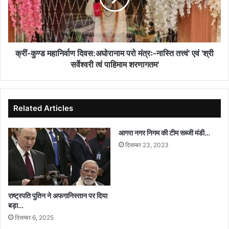
मंत्रः-
नास्ति
तत्त्वं'
एवं
'श्री
क्रीं-कुण्ड महानिर्वाण दिवस:अघोरानाम परो मंत्रः-नास्ति तत्त्वं' एवं 'श्री
सर्वेश्वरी
सर्वेश्वरी त्वं पाहिमाम शरणागतम'
त्वं
पाहिमाम
शरणागतम'
Related Articles
आगरा नगर निगम की टीम सब्जी मंडी…
दिसम्बर 23, 2023
राष्ट्रपति पुतिन ने अफगानिस्तान पर दिया
बड़ा…
दिसम्बर 6, 2025