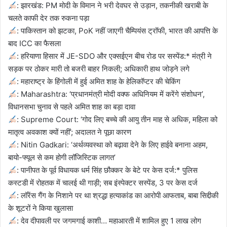
: झारखंड: PM मोदी के विमान ने भरी देवघर से उड़ान, तकनीकी खराबी के
चलते काफी देर तक रुकना पड़ा
: पाकिस्तान को झटका, PoK नहीं जाएगी चैम्पियंस ट्रॉफी, भारत की आपत्ति के
बाद ICC का फैसला
: हरियाणा हिसार में JE-SDO और एक्सईएन बीच रोड पर सस्पेंड:* मंत्री ने
सड़क पर ठोकर मारी तो बजरी बाहर निकली; अधिकारी हाथ जोड़ने लगे
: महाराष्ट्र के हिंगोली में हुई अमित शाह के हेलिकॉप्टर की चेकिंग
: Maharashtra: ‘प्रधानमंत्री मोदी वक्फ अधिनियम में करेंगे संशोधन’,
विधानसभा चुनाव से पहले अमित शाह का बड़ा दावा
: Supreme Court: ‘गोद लिए बच्चे की आयु तीन माह से अधिक, महिला को
मातृत्व अवकाश क्यों नहीं’; अदालत ने पूछा कारण
: Nitin Gadkari: ‘अर्थव्यवस्था को बढ़ावा देने के लिए हाईवे बनाना अहम,
बायो-फ्यूल से कम होगी लॉजिस्टिक लागत’
: पानीपत के पूर्व विधायक धर्म सिंह छौक्कर के बेटे पर केस दर्ज:* पुलिस
कस्टडी में रोहतक में चालई थी गाड़ी; सब इंस्पेक्टर सस्पेंड, 3 पर केस दर्ज
: लॉरेंस गैंग के निशाने पर था श्रद्धा हत्याकांड का आरोपी आफताब, बाबा सिद्दीकी
के शूटरों ने किया खुलासा
: देव दीपावली पर जगमगाई काशी… महाआरती में शामिल हुए 1 लाख लोग