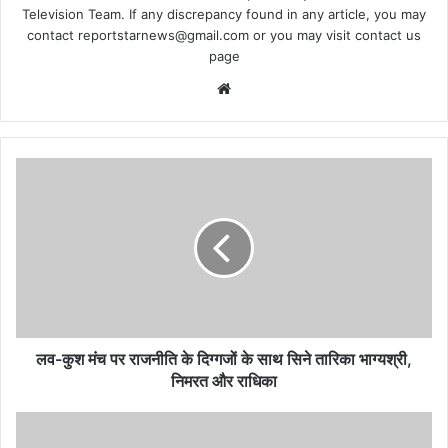
Television Team. If any discrepancy found in any article, you may
contact
reportstarnews@gmail.com
or you may visit
contact us
page
Website
लव-
कुश
मंच
पर
राजनीति
के
दिग्गजों
के
साथ
सिने
लव-कुश मंच पर राजनीति के दिग्गजों के साथ सिने तारिका भाग्यश्री,
तारिका
निमरत और राधिका
भाग्यश्री,
निमरत
पिकेट
और
चेकिंग