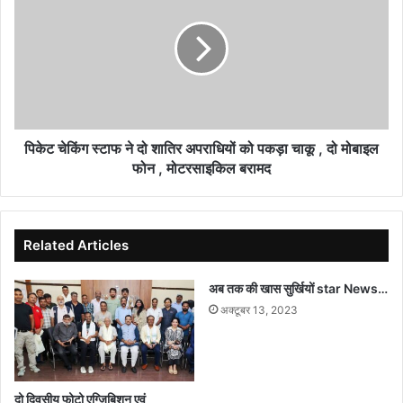
राधिका
स्टाफ
ने
दो
शातिर
अपराधियों
को
पकड़ा
चाकू
पिकेट चेकिंग स्टाफ ने दो शातिर अपराधियों को पकड़ा चाकू , दो मोबाइल
,
फोन , मोटरसाइकिल बरामद
दो
मोबाइल
फोन
,
Related Articles
मोटरसाइकिल
बरामद
अब तक की खास सुर्खियों star News…
अक्टूबर 13, 2023
दो दिवसीय फोटो एग्ज़िबिशन एवं