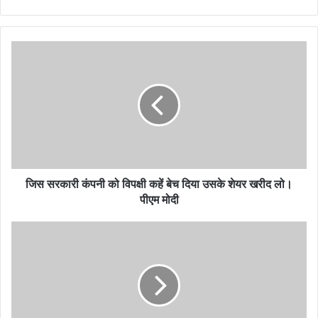
जिस
सरकारी
कंपनी
को
विपक्षी
कहें
बेच
दिया
उसके
शेयर
जिस सरकारी कंपनी को विपक्षी कहें बेच दिया उसके शेयर खरीद लो।
खरीद
पीएम मोदी
लो।
पीएम
NDA
मोदी
और
INDIA
दोनों
को
मुसलमानों
के