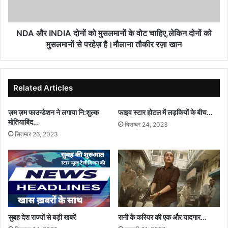
वोट
चाहिए,लेकिन
दोनों
NDA और INDIA दोनों को मुसलमानों के वोट चाहिए,लेकिन दोनों को
को
मुसलमानों से परहेज़ है।मौलाना तौकीर रज़ा खान
मुसलमानों
से
परहेज़
है।
Related Articles
मौलाना
तौकीर
ज़म ज़म फाउन्डेशन ने लगाया नि:शुल्क
फाइव स्टार होटल में लड़कियों के बीच…
रज़ा
मोतियाबिंद…
दिसम्बर 24, 2023
खान
सितम्बर 26, 2023
सुबह देश राज्यों से बड़ी खबरें
रानी के करियर की एक और यादगार…