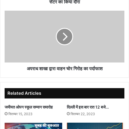
2
सेंटर का किया दौरा
आंगनवाड़ी
सेंटर
अपराध
का
शाखा
किया
द्वारा
दौरा
वाहन
चोर
गिरोह
का
पर्दाफाश
अपराध शाखा द्वारा वाहन चोर गिरोह का पर्दाफाश
Related Articles
जमीयत ओपन स्कूल सम्मान समारोह
दिल्ली में इस बार रात 12 बजे…
सितम्बर 15, 2023
सितम्बर 22, 2023