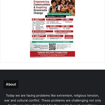
About
Today we are facing problems like extremism, religious tension,
war and cultural conflict. These problems are challenging not only