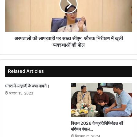
दावा
सख्त
सीएम,
औचक
निरीक्षण
में
खुली
अस्पतालों की लापरवाही पर सख्त सीएम, औचक निरीक्षण में खुली
व्यवस्थाओं
व्यवस्थाओं की पोल
की
पोल
Related Articles
भारत में आज़ादी के क्या मायने।
अगस्त 15, 2023
विज़न 2026 के प्रतिनिधिमंडल की
पश्चिम बंगाल…
सितम्बर 21, 2024