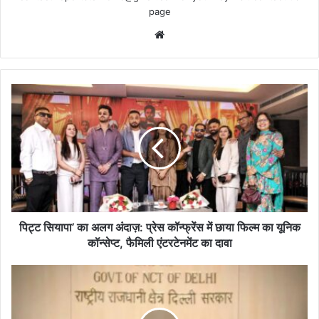
page
Website
पिट्ट
सियापा’
का
अलग
अंदाज़:
प्रेस
कॉन्फ्रेंस
में
छाया
फिल्म
पिट्ट सियापा’ का अलग अंदाज़: प्रेस कॉन्फ्रेंस में छाया फिल्म का यूनिक
का
कॉन्सेप्ट, फैमिली एंटरटेनमेंट का दावा
यूनिक
कॉन्सेप्ट,
अस्पतालों
फैमिली
की
एंटरटेनमेंट
लापरवाही
का
पर