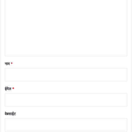
टि
प्प
णी
*
नाम
*
ईमेल
*
वेबसाईट