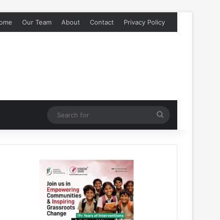
ome
Our Team
About
Contact
Privacy Policy
Search
for