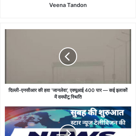
Veena Tandon
दिल्ली-
एनसीआर
की
हवा
‘जानलेवा’,
एक्यूआई
400
पार
—
कई
दिल्ली-एनसीआर की हवा ‘जानलेवा’, एक्यूआई 400 पार — कई इलाकों
इलाकों
में दमघोंटू स्थिति
में
दमघोंटू
सोमवार,
स्थिति
10
नवम्बर
2025
के