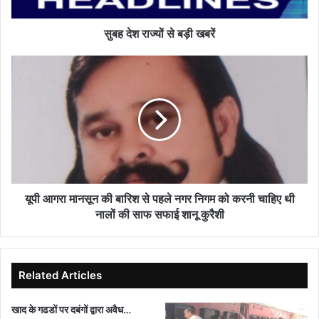
सुबह देश राज्यों से बड़ी खबरें
यूपी
आगरा
मानसून
की
बारिश
से
पहले
नगर
निगम
को
यूपी आगरा मानसून की बारिश से पहले नगर निगम को करनी चाहिए थी
करनी
नालों की साफ सफाई शानू कुरैशी
चाहिए
थी
नालों
की
Related Articles
साफ
सफाई
खाद के गढडों पर दबंगों द्वारा अवैध…
शानू