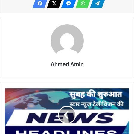
Ahmed Amin
सुबह
देश
राज्यों
से
बड़ी
खबरें