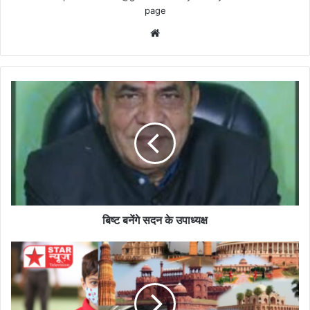
page
Website
बिष्ट
बनेंगे
सदन
के
उपाध्यक्ष
बिष्ट बनेंगे सदन के उपाध्यक्ष
आज
की
हर
छोटी
बडी