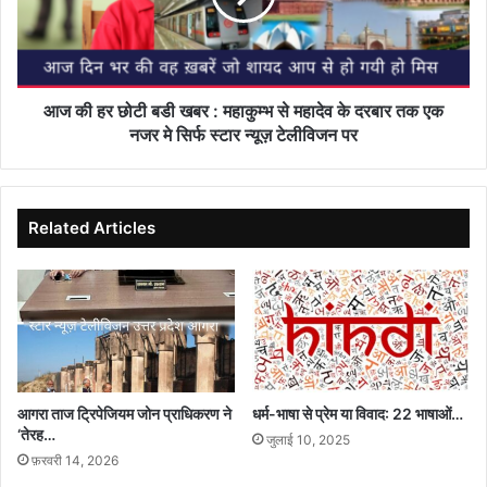
खबर
:
महाकुम्भ
से
महादेव
आज की हर छोटी बडी खबर : महाकुम्भ से महादेव के दरबार तक एक
के
नजर मे सिर्फ स्टार न्यूज़ टेलीविजन पर
दरबार
तक
एक
नजर
Related Articles
मे
सिर्फ
स्टार
न्यूज़
टेलीविजन
पर
आगरा ताज ट्रिपेजियम जोन प्राधिकरण ने
धर्म-भाषा से प्रेम या विवाद: 22 भाषाओं…
‘तेरह…
जुलाई 10, 2025
फ़रवरी 14, 2026