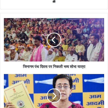
Website
जिनागम
पंथ
दिवस
पर
निकली
भव्य
शोभा
यात्रा
जिनागम पंथ दिवस पर निकली भव्य शोभा यात्रा
कैग
रिपोर्ट
में
कहा
गया
है
कि