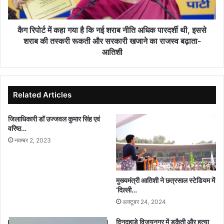
नई
शराब
नीति
कैग रिपोर्ट में कहा गया है कि नई शराब नीति अधिक पारदर्शी थी, इससे
अधिक
शराब की तस्करी रूकती और सरकारी खजाने का राजस्व बढ़ाता-
पारदर्शी
आतिशी
थी,
इससे
शराब
की
Related Articles
तस्करी
रूकती
जिलाधिकारी डॉ उज्जवल कुमार सिंह एवं
और
वरिष्ठ…
सरकारी
नवम्बर 2, 2023
खजाने
का
राजस्व
बढ़ाता-
मुख्यमंत्री आतिशी ने छत्रसाल स्टेडियम में
आतिशी
‘दिल्ली…
अक्टूबर 24, 2024
दिनदहाड़े विजयनगर में डकैती और हत्या