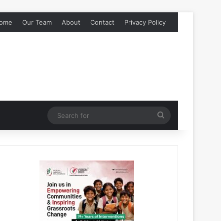
ome
Our Team
About
Contact
Privacy Policy
Search
for