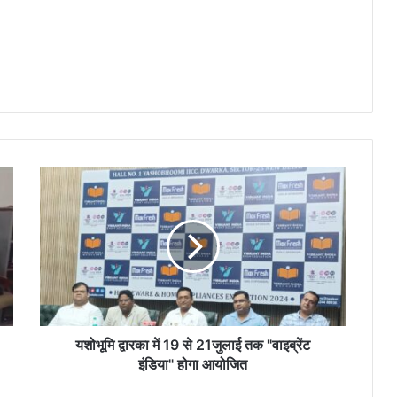
यशोभूमि
द्वारका
में
19
से
21जुलाई
तक
"वाइब्रेंट
इंडिया"
होगा
यशोभूमि द्वारका में 19 से 21जुलाई तक "वाइब्रेंट
आयोजित
इंडिया" होगा आयोजित