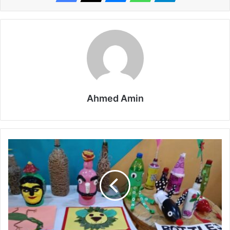
Ahmed Amin
आगरा
नाट्यकर्म
थिएटर
की
कला
और
शिल्प
की