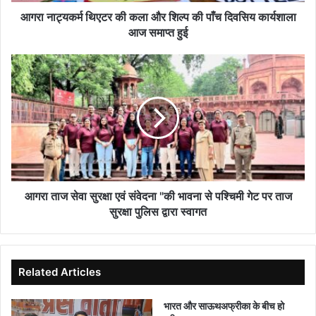
पाँच
दिवसिय
आगरा नाट्यकर्म थिएटर की कला और शिल्प की पाँच दिवसिय कार्यशाला
कार्यशाला
आज समाप्त हुई
आज
समाप्त
आगरा
हुई
ताज
सेवा
सुरक्षा
एवं
संवेदना
"की
भावना
से
पश्चिमी
आगरा ताज सेवा सुरक्षा एवं संवेदना "की भावना से पश्चिमी गेट पर ताज
गेट
सुरक्षा पुलिस द्वारा स्वागत
पर
ताज
सुरक्षा
पुलिस
Related Articles
द्वारा
स्वागत
भारत और साऊथअफ्रीका के बीच हो