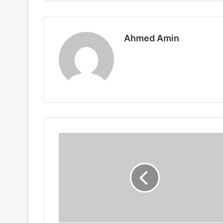
Ahmed Amin
प्रेमिका
को
घुमाने
के
नाम
बुलाकर
किया
बलात्कार,फिर
अपने