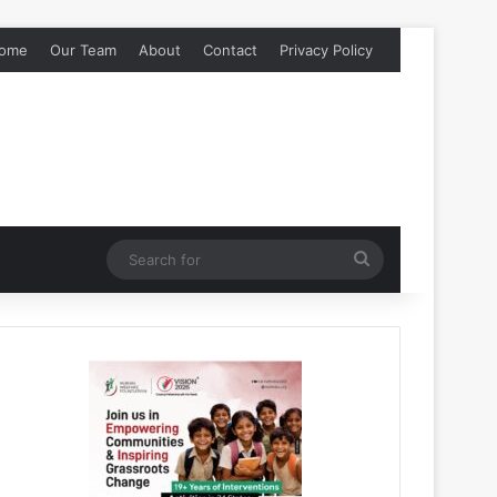
ome
Our Team
About
Contact
Privacy Policy
Search
for