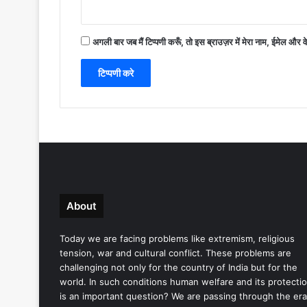
अगली बार जब मैं टिप्पणी करूँ, तो इस ब्राउज़र में मेरा नाम, ईमेल और 
About
Today we are facing problems like extremism, religious
tension, war and cultural conflict. These problems are
challenging not only for the country of India but for the
world. In such conditions human welfare and its protecti
is an important question? We are passing through the era