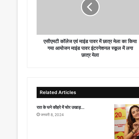
माइंड
पावर
में
छात्र
मेला
का
किया
एसीएमटी कॉलेज एवं माइंड पावर में छात्र मेला का किया
गया
गया आयोजन माइंड पावर इंटरनेशनल स्कूल में लगा
आयोजन
छात्र मेला
माइंड
पावर
इंटरनेशनल
स्कूल
में
Related Articles
लगा
छात्र
मेला
रात के घने कौहरे में चोर उखाड़…
जनवरी 8, 2024