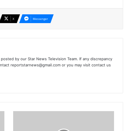
X
Messenger
d posted by our Star News Television Team. If any discrepancy
ontact
reportstarnews@gmail.com
or you may visit
contact us
धर्मान्तरण
के
विरुद्ध