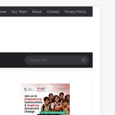
ome
Our Team
About
Contact
Privacy Policy
Search
for