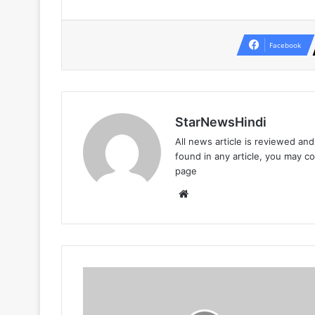
Facebook
StarNewsHindi
All news article is reviewed an
found in any article, you may c
page
Website
एसीएमटी
कॉलेज
एवं