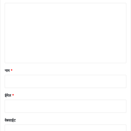
टि
प्प
णी
*
नाम
*
ईमेल
*
वेबसाईट