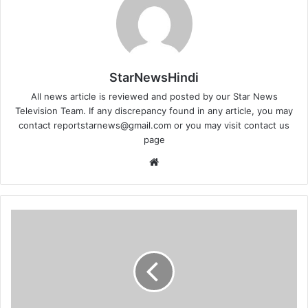
StarNewsHindi
All news article is reviewed and posted by our Star News
Television Team. If any discrepancy found in any article, you may
contact
reportstarnews@gmail.com
or you may visit
contact us
page
Website
एलजी
साहब,
ये
वक्त
घटिया
राजनीति
करने