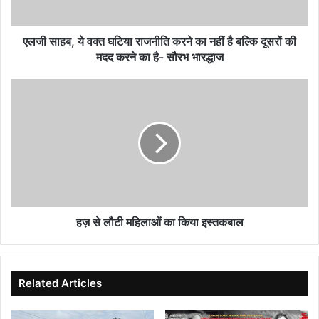
का
नहीं
है
एलजी साहब, ये वक्त घटिया राजनीति करने का नहीं है बल्कि दूसरों की
बल्कि
मदद करने का है- सौरभ भारद्धाज
दूसरों
की
हज़
मदद
से
करने
लौटी
का
महिलाओं
है-
का
सौरभ
किया
भारद्धाज
इस्तकबाल
हज़ से लौटी महिलाओं का किया इस्तकबाल
Related Articles