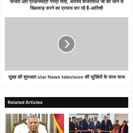
जान
भाजपा और प्रधानमंत्री नरेंद्र मोदी, अरविंद केजरीवाल जी की जान से
से
खिलवाड़ करने का प्रयास कर रहे है-आतिशी
खिलवाड़
करने
सुबह
का
की
प्रयास
शुरुआत
कर
star
रहे
News
है-
television
आतिशी
की
सुर्खियों
के
साथ
सुबह की शुरुआत star News television की सुर्खियों के साथ साथ
साथ
Related Articles