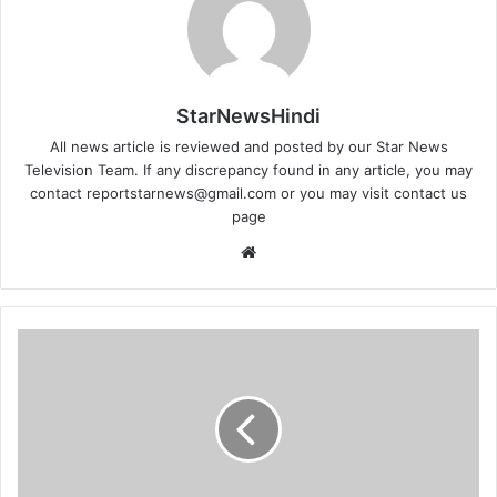
StarNewsHindi
All news article is reviewed and posted by our Star News
Television Team. If any discrepancy found in any article, you may
contact
reportstarnews@gmail.com
or you may visit
contact us
page
Website
आगरा
में
शुरू
हुआ
दो
दिवसीय
इंटरनेशनल