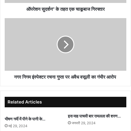
ऑपरेशन सुदर्शन'' के तहत एक चाकूबाज गिरफ्तार
नगर
निगम
इंस्पेक्टर
रचना
गुप्ता
पर
अवैध
वसूली
का
गंभीर
नगर निगम इंस्पेक्टर रचना गुप्ता पर अवैध वसूली का गंभीर आरोप
आरोप
Related Articles
इस माह पाचवी बार रामलला की शरण…
भीषण गर्मी में पीने के पानी के…
जनवरी 29, 2024
मई 29, 2024