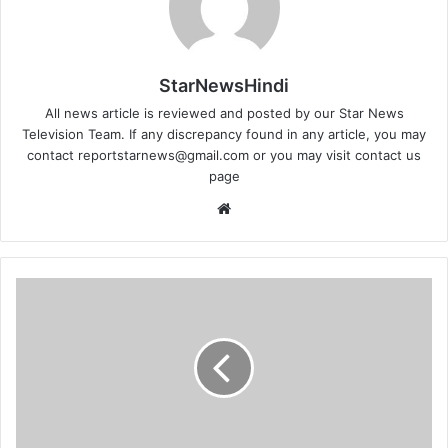
StarNewsHindi
All news article is reviewed and posted by our Star News
Television Team. If any discrepancy found in any article, you may
contact
reportstarnews@gmail.com
or you may visit
contact us
page
Website
ऑपरेशन
सुदर्शन''
के
तहत
एक
चाकूबाज
गिरफ्तार