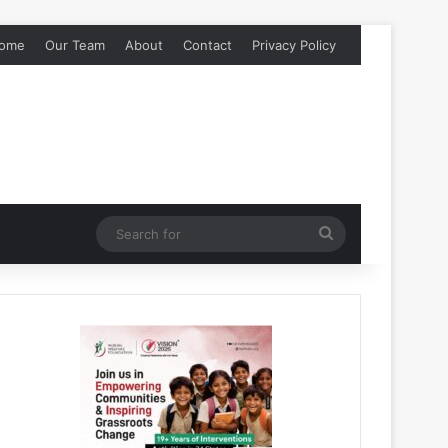
ome
Our Team
About
Contact
Privacy Policy
Search
for