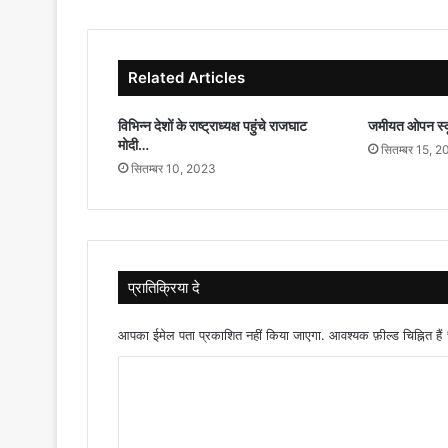
Related Articles
विभिन्न देशों के राष्ट्राध्यक्ष पहुंचे राजघाट
जमीयत ओपन स्क
मोदी…
सितम्बर 15, 
सितम्बर 10, 2023
प्रातिक्रिया दे
आपका ईमेल पता प्रकाशित नहीं किया जाएगा.
आवश्यक फ़ील्ड चिह्नित हैं
टि
प्प
णी