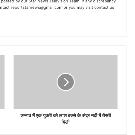
d posted by our Star News Television Team. If any discrepancy
ontact
reportstarnews@gmail.com
or you may visit
contact us
उन्नाव
में
एक
युवती
को
लाश
बक्से
के
अंदर
नदी
उन्नाव में एक युवती को लाश बक्से के अंदर नदी में तैरती
में
मिली
तैरती
मिली