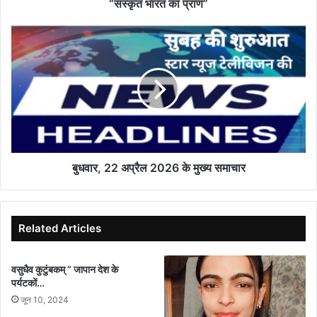
भागवत
“संस्कृत भारत का प्राण”
बोले,
“संस्कृत
बुधवार,
भारत
22
का
अप्रैल
प्राण”
2026
के
मुख्य
समाचार
बुधवार, 22 अप्रैल 2026 के मुख्य समाचार
Related Articles
वसुधैव कुटुंबकम् ” जापान देश के
पर्यटकों…
जून 10, 2024