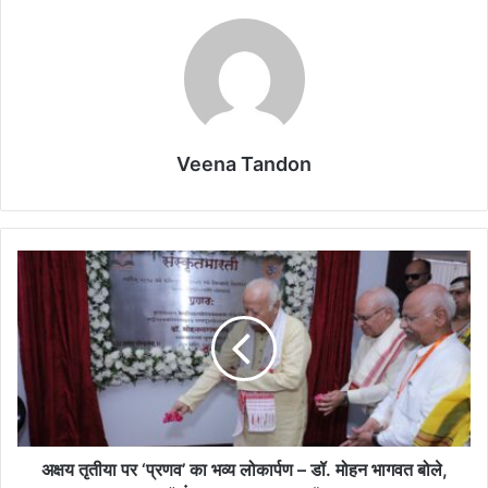
Veena Tandon
अक्षय
तृतीया
पर
‘प्रणव’
का
भव्य
लोकार्पण
–
डॉ.
मोहन
अक्षय तृतीया पर ‘प्रणव’ का भव्य लोकार्पण – डॉ. मोहन भागवत बोले,