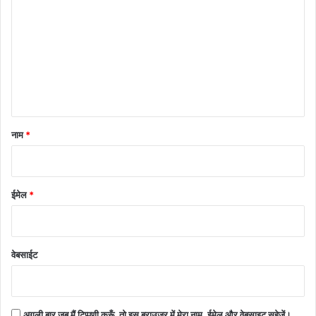
प्प
णी
*
नाम
*
ईमेल
*
वेबसाईट
अगली बार जब मैं टिप्पणी करूँ, तो इस ब्राउज़र में मेरा नाम, ईमेल और वेबसाइट सहेजें।