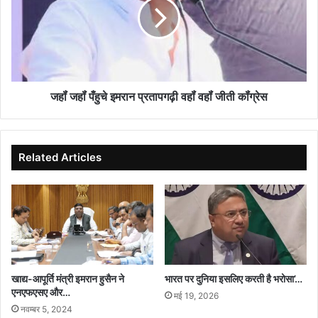
इमरान
प्रतापगढ़ी
वहॉं
वहॉं
जीती
कॉंग्रेस
जहॉं जहॉं पँहुचे इमरान प्रतापगढ़ी वहॉं वहॉं जीती कॉंग्रेस
Related Articles
खाद्य-आपूर्ति मंत्री इमरान हुसैन ने
भारत पर दुनिया इसलिए करती है भरोसा’…
एनएफएसए और…
मई 19, 2026
नवम्बर 5, 2024