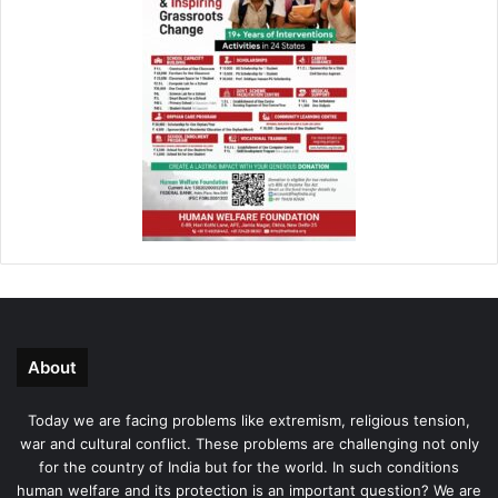
About
Today we are facing problems like extremism, religious tension,
war and cultural conflict. These problems are challenging not only
for the country of India but for the world. In such conditions
human welfare and its protection is an important question? We are