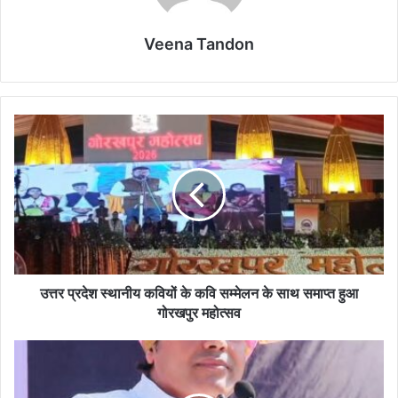
Veena Tandon
उत्तर
प्रदेश
स्थानीय
कवियों
के
कवि
सम्मेलन
के
साथ
समाप्त
उत्तर प्रदेश स्थानीय कवियों के कवि सम्मेलन के साथ समाप्त हुआ
हुआ
गोरखपुर महोत्सव
गोरखपुर
महोत्सव
जहॉं
जहॉं
पँहुचे