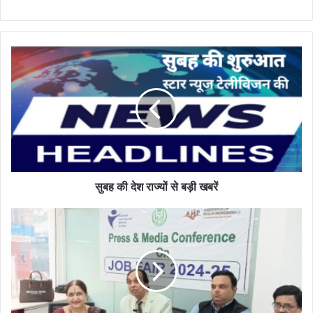
सुबह
की
देश
राज्यों
से
बड़ी
खबरें
सुबह की देश राज्यों से बड़ी खबरें
हकीम
अब्दुल
हमीद
का
उद्देश्य
बेरोज़गारों
को