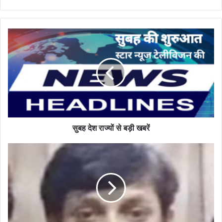
सुबह
देश
राज्यों
से
बड़ी
खबरें
सुबह देश राज्यों से बड़ी खबरें
आप
भी
करे
यूपी
के
इस
होनहार
को