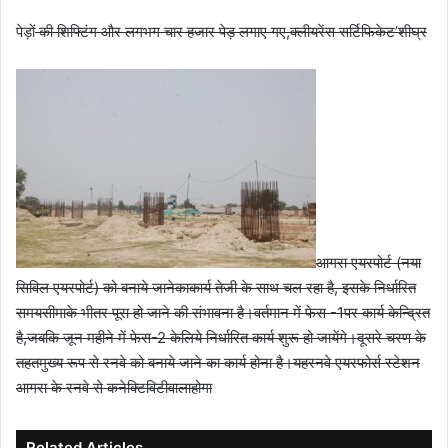
पेड़ों
की शिफ्टिंग और लगभग चार हजार पेड़ लगाए गए,क्लीयरेंस सर्टिफिकेट’शीघ्र
आगरा एयरपोर्ट (नया
सिविल एयरपोर्ट) को बनाये जानेकाकार्य तेजी के साथ चल रहा है, इसके निर्धारित
समयसीमाके भीतर पूरा हो जाने की संभावना है।वर्तमान में फेस -1पर कार्य केन्द्रित
है,जबकि जून महीने में फेस-2 केलिये निर्धारित कार्य शुरू हो जायेंगे।दूसरे चरण के
तहतमुख्य रूप से रनवे को बनाये जाने का कार्य होना है।यहरनवे एयरफोर्स स्टेशन
आगरा के रनवे से कनेक्टिविटीवालाहोगा
Related Articles