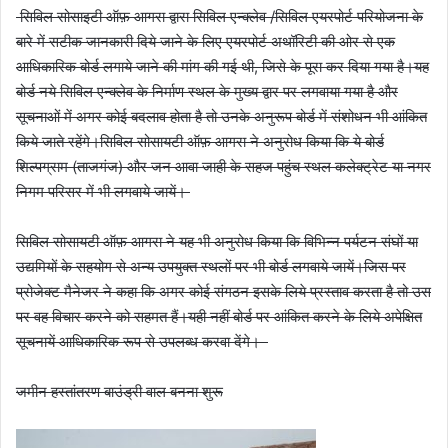
सिविल सोसाइटी ऑफ़ आगरा द्वारा सिविल एन्क्लेव /सिविल एयरपोर्ट परियोजना के
बारे में सटीक जानकारी दिये जाने के लिए एयरपोर्ट अथॉरिटी की ओर से एक
आधिकारिक बोर्ड लगाये जाने की मांग की गई थी, जिसे के पूरा कर दिया गया है।यह
बोर्ड नये सिविल एन्क्लेव के निर्माण स्थल के मुख्य द्वार पर लगवाया गया है और
सूचनाओं में अगर कोई बदलाव होता है तो उनके अनुरूप बोर्ड में संशोधन भी आंकित
किये जाते रहेंगे।सिविल सोसायटी ऑफ़ आगरा ने अनुरोध किया कि ये बोर्ड
शिल्पग्राम (ताजगंज) और जन आवा जाही के सहज पहुंच स्थल कलेक्ट्रेट या नगर
निगम परिसर में भी लगवाये जायें।
सिविल सोसायटी ऑफ़ आगरा ने यह भी अनुरोध किया कि विभिन्न पर्यटन संघों या
उद्यमियों के सहयोग से अन्य उपयुक्त स्थलों पर भी बोर्ड लगवाये जायें।जिस पर
प्रोजेक्ट मैनेजर ने कहा कि अगर कोई संगठन इसके लिये प्रस्ताव करता है तो उस
पर वह विचार करने को सहमत हैं।यही नहीं बोर्ड पर आंकित करने के लिये अपेक्षित
सूचनायें आधिकारिक रूप से उपलब्ध करवा देंगे।
जमीन हस्तांतरण बाउंड्री वाल बनना शुरू