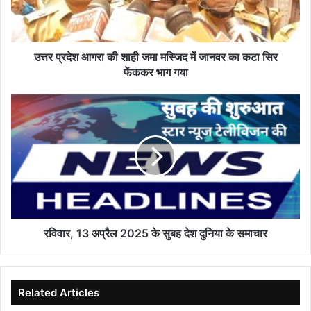
मस्जिद
में
जानवर
का
उत्तर प्रदेश आगरा की शाही जमा मस्जिद में जानवर का कटा सिर
कटा
फेंककर भाग गया
सिर
फेंककर
रविवार,
भाग
13
गया
अप्रैल
2025
के
सुबह
देश
दुनिया
के
समाचार
रविवार, 13 अप्रैल 2025 के सुबह देश दुनिया के समाचार
Related Articles