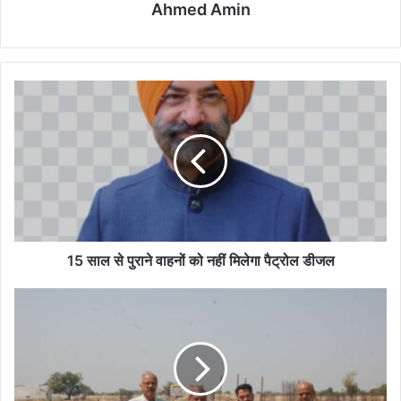
Ahmed Amin
15
साल
से
पुराने
वाहनों
को
नहीं
मिलेगा
पैट्रोल
डीजल
15 साल से पुराने वाहनों को नहीं मिलेगा पैट्रोल डीजल
एयरपोर्ट
अथॉरिटी
का
धनौली
कैंप
कार्यालय