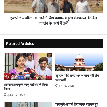
हुआ
फंक्शनल
,सिविल
एन्क्लेव
एयरपोर्ट अथॉरिटी का धनौली कैंप कार्यालय हुआ फंक्शनल ,सिविल
के
एन्क्लेव के कार्य में तेजी
कार्य
में
तेजी
Related Articles
सुप्रीम कोर्ट सख्त:अब आसान नही होगा
पत्रकारों…
आगरा मंडलायुक्त ऋतु माहेष्वरी ने किया
मार्च 16, 2025
जिला…
जुलाई 25, 2024
जैन मुनि आचार्य विद्यासागर महाराज हुए