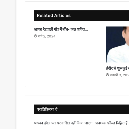
की
तस्करी
Related Articles
रूकती
और
सरकारी
आगरा रेहवाली गाँव में बाँध- जल शक्ति…
खजाने
मार्च 2, 2024
का
राजस्व
बढ़ाता-
आतिशी
इंदौर से शुरू हु
जनवरी 3, 20
प्रातिक्रिया दे
आपका ईमेल पता प्रकाशित नहीं किया जाएगा.
आवश्यक फ़ील्ड चिह्नित हैं