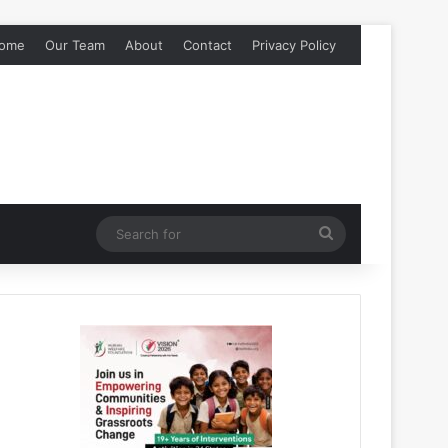
ome
Our Team
About
Contact
Privacy Policy
Search
for