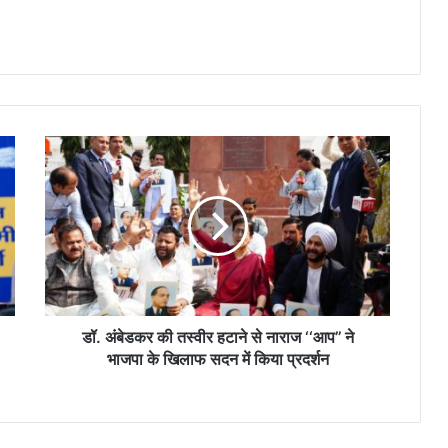
डॉ.
अंबेडकर
की
तस्वीर
हटाने
से
नाराज
‘‘आप’’
ने
भाजपा
डॉ. अंबेडकर की तस्वीर हटाने से नाराज ‘‘आप’’ ने
के
भाजपा के खिलाफ सदन में किया प्रदर्शन
खिलाफ
सदन
में
किया