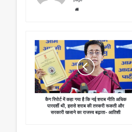
Website
कैग
रिपोर्ट
में
कहा
गया
है
कि
नई
शराब
नीति
कैग रिपोर्ट में कहा गया है कि नई शराब नीति अधिक
अधिक
पारदर्शी थी, इससे शराब की तस्करी रूकती और
पारदर्शी
सरकारी खजाने का राजस्व बढ़ाता- आतिशी
थी,
इससे
शराब