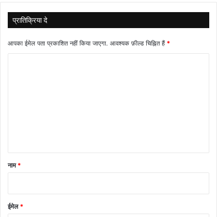
प्रातिक्रिया दे
आपका ईमेल पता प्रकाशित नहीं किया जाएगा.
आवश्यक फ़ील्ड चिह्नित हैं
*
टि
प्प
णी
*
नाम
*
ईमेल
*