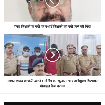
पर
स्थाई
शिक्षकों
को
रखे
जाने
गेस्ट शिक्षकों के पदों पर स्थाई शिक्षकों को रखे जाने की निंदा
की
निंदा
आगरा
शराब
तस्करी
करने
वाले
गैंग
का
खुलासा
चार
अभियुक्त
आगरा शराब तस्करी करने वाले गैंग का खुलासा चार अभियुक्त गिरफ्तार
गिरफ्तार
मोबाइल कैश बरामद
मोबाइल
कैश
बरामद