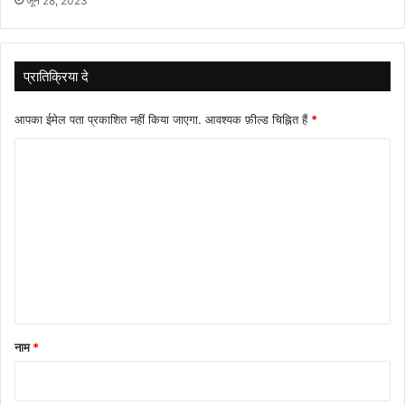
जून 28, 2023
प्रातिक्रिया दे
आपका ईमेल पता प्रकाशित नहीं किया जाएगा.
आवश्यक फ़ील्ड चिह्नित हैं
*
टि
प्प
णी
*
नाम
*