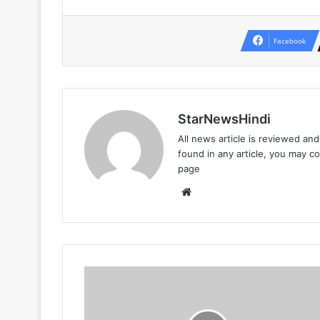
Facebook
StarNewsHindi
All news article is reviewed an
found in any article, you may c
page
Website
देश
राज्यों
से
बड़ी