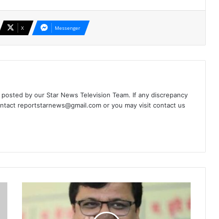
X
Messenger
d posted by our Star News Television Team. If any discrepancy
ontact
reportstarnews@gmail.com
or you may visit
contact us
तस्करों
के
संरक्षक
आबकारी