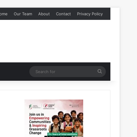
ome
Our Team
About
Contact
Privacy Policy
Search
for