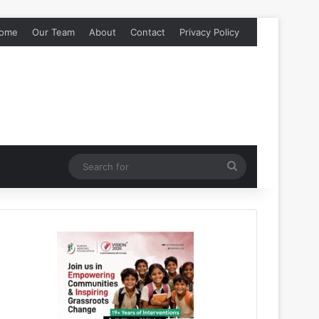
ome
Our Team
About
Contact
Privacy Policy
Search
for