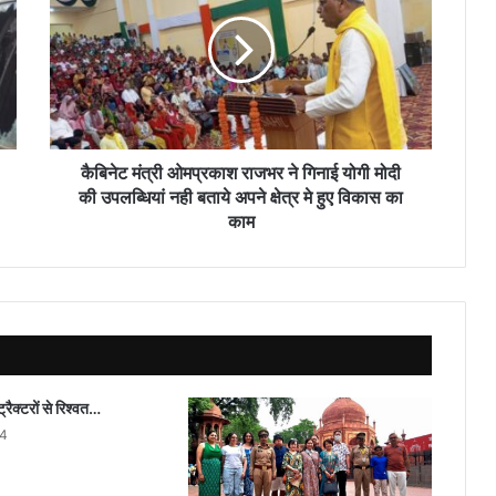
ओमप्रकाश
राजभर
ने
गिनाई
योगी
मोदी
की
उपलब्धियां
कैबिनेट मंत्री ओमप्रकाश राजभर ने गिनाई योगी मोदी
नही
की उपलब्धियां नही बताये अपने क्षेत्र मे हुए विकास का
बताये
काम
अपने
क्षेत्र
मे
हुए
विकास
का
काम
्रैक्टरों से रिश्वत…
24